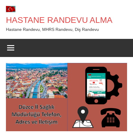
İçeriğe
geç
HASTANE RANDEVU ALMA
Hastane Randevu, MHRS Randevu, Diş Randevu