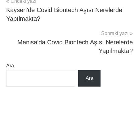
Yazı
Önceki yazı
mhrs
Kayseri’de Covid Biontech Aşısı Nerelerde
gezinmesi
Yapılmakta?
Sonraki yazı
Manisa’da Covid Biontech Aşısı Nerelerde
Yapılmakta?
Ara
Ara