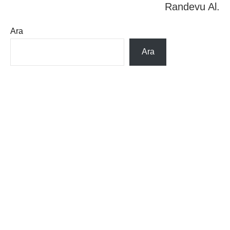
Randevu Al.
Sonuç
,
ÇOMÜ
Ara
online
hastane
Ara
giriş
,
ÇOMÜ
randevu
İptal
,
ÇOMÜ
Randevu
Tel
,
On
Sekiz
Mart
Hastane
randevu