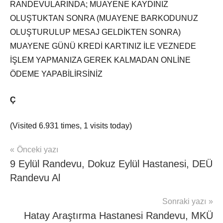
RANDEVULARINDA; MUAYENE KAYDINIZ
OLUŞTUKTAN SONRA (MUAYENE BARKODUNUZ
OLUŞTURULUP MESAJ GELDİKTEN SONRA)
MUAYENE GÜNÜ KREDİ KARTINIZ İLE VEZNEDE
İŞLEM YAPMANIZA GEREK KALMADAN ONLİNE
ÖDEME YAPABİLİRSİNİZ
Ç
(Visited 6.931 times, 1 visits today)
Yazı
Şununla
Önceki yazı
Hasta
etiketlenmiş:
9 Eylül Randevu, Dokuz Eylül Hastanesi, DEÜ
Haber
gezinmesi
Çomü
Çanakkale
Randevu Al
Hastane
Randevu
,
Sonraki yazı
ÇOMÜ
Hatay Araştırma Hastanesi Randevu, MKÜ
Hastane