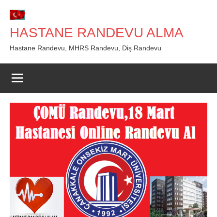
İçeriğe
geç
HASTANE RANDEVU ALMA
Hastane Randevu, MHRS Randevu, Diş Randevu