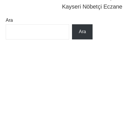
Kayseri Nöbetçi Eczane
Ara
Ara