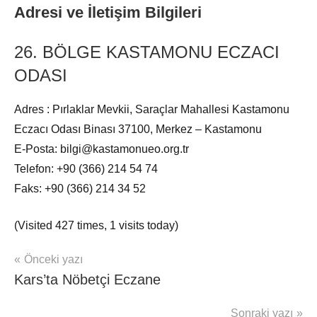
Adresi ve İletişim Bilgileri
26. BÖLGE KASTAMONU ECZACI
ODASI
Adres : Pırlaklar Mevkii, Saraçlar Mahallesi Kastamonu
Eczacı Odası Binası 37100, Merkez – Kastamonu
E-Posta: bilgi@kastamonueo.org.tr
Telefon: +90 (366) 214 54 74
Faks: +90 (366) 214 34 52
(Visited 427 times, 1 visits today)
Yazı
Önceki yazı
nöbetçi
Kars’ta Nöbetçi Eczane
eczaneler
gezinmesi
Sonraki yazı