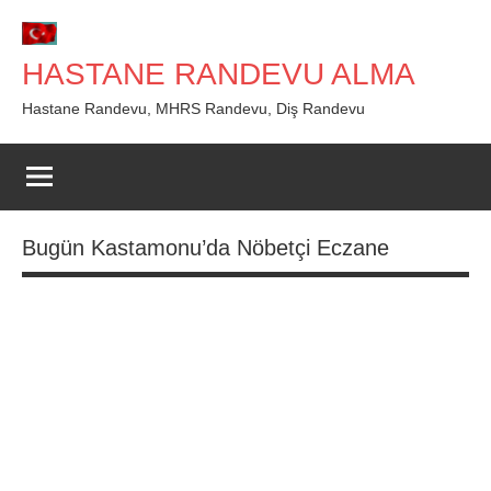
İçeriğe
geç
HASTANE RANDEVU ALMA
Hastane Randevu, MHRS Randevu, Diş Randevu
Bugün Kastamonu’da Nöbetçi Eczane