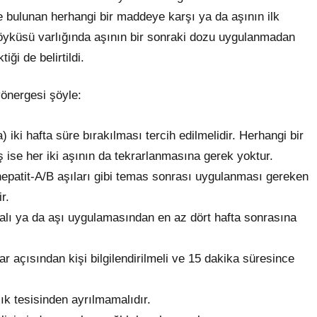
e bulunan herhangi bir maddeye karşı ya da aşının ilk
n öyküsü varlığında aşının bir sonraki dozu uygulanmadan
ği de belirtildi.
yönergesi şöyle:
 iki hafta süre bırakılması tercih edilmelidir. Herhangi bir
ise her iki aşının da tekrarlanmasına gerek yoktur.
 hepatit-A/B aşıları gibi temas sonrası uygulanması gereken
r.
lmalı ya da aşı uygulamasından en az dört hafta sonrasına
r açısından kişi bilgilendirilmeli ve 15 dakika süresince
lık tesisinden ayrılmamalıdır.