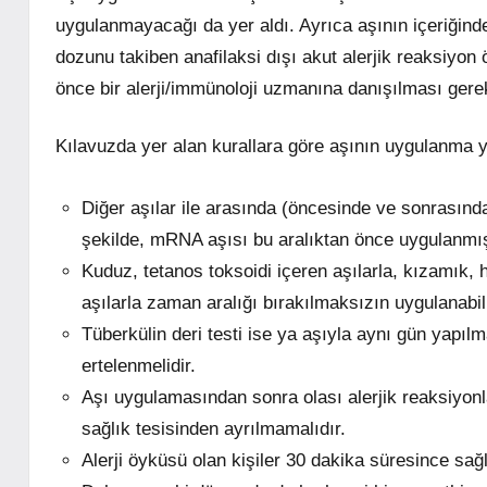
uygulanmayacağı da yer aldı. Ayrıca aşının içeriğind
dozunu takiben anafilaksi dışı akut alerjik reaksiyo
önce bir alerji/immünoloji uzmanına danışılması gerekti
Kılavuzda yer alan kurallara göre aşının uygulanma 
Diğer aşılar ile arasında (öncesinde ve sonrasında)
şekilde, mRNA aşısı bu aralıktan önce uygulanmış 
Kuduz, tetanos toksoidi içeren aşılarla, kızamık,
aşılarla zaman aralığı bırakılmaksızın uygulanabili
Tüberkülin deri testi ise ya aşıyla aynı gün yapı
ertelenmelidir.
Aşı uygulamasından sonra olası alerjik reaksiyonla
sağlık tesisinden ayrılmamalıdır.
Alerji öyküsü olan kişiler 30 dakika süresince sağ