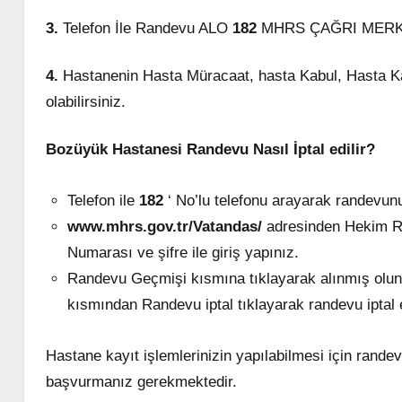
3.
Telefon İle Randevu ALO
182
MHRS ÇAĞRI MERKEZİ
4.
Hastanenin Hasta Müracaat, hasta Kabul, Hasta Ka
olabilirsiniz.
Bozüyük Hastanesi Randevu Nasıl İptal edilir?
Telefon ile
182
‘ No’lu telefonu arayarak randevunuz
www.mhrs.gov.tr/Vatandas/
adresinden Hekim Ra
Numarası ve şifre ile giriş yapınız.
Randevu Geçmişi kısmına tıklayarak alınmış olunan
kısmından Randevu iptal tıklayarak randevu iptal e
Hastane kayıt işlemlerinizin yapılabilmesi için rand
başvurmanız gerekmektedir.