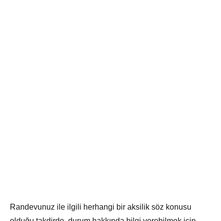
Randevunuz ile ilgili herhangi bir aksilik söz konusu
olduğu takdirde, durum hakkında bilgi verebilmek için