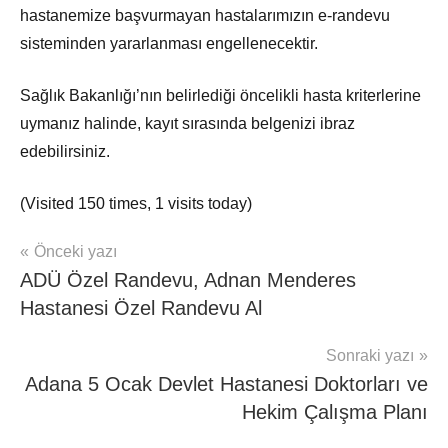
hastanemize başvurmayan hastalarımızın e-randevu
sisteminden yararlanması engellenecektir.
Sağlık Bakanlığı’nın belirlediği öncelikli hasta kriterlerine
uymanız halinde, kayıt sırasında belgenizi ibraz
edebilirsiniz.
(Visited 150 times, 1 visits today)
Yazı
Önceki yazı
Hasta
ADÜ Özel Randevu, Adnan Menderes
Haber
gezinmesi
Balıkesir
Hastanesi Özel Randevu Al
Sonraki yazı
Adana 5 Ocak Devlet Hastanesi Doktorları ve
Hekim Çalışma Planı