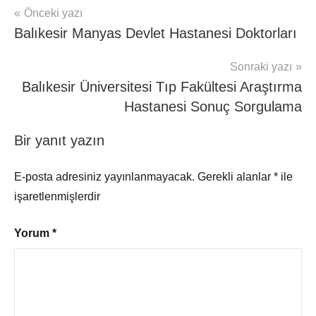
Yazı
Şununla
Önceki yazı
Hasta
etiketlenmiş:
Balıkesir Manyas Devlet Hastanesi Doktorları
Haber
gezinmesi
Balıkesir
Balıkesir
Tıp
Sonraki yazı
Doktorları
,
Balıkesir Üniversitesi Tıp Fakültesi Araştırma
Balıkesir
Hastanesi Sonuç Sorgulama
Üniversitesi
Doktorları
Bir yanıt yazın
E-posta adresiniz yayınlanmayacak.
Gerekli alanlar
*
ile
işaretlenmişlerdir
Yorum
*