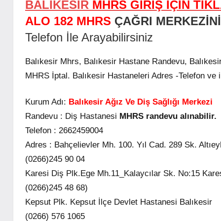
BALIKESİR
MHRS GİRİŞ İÇİN TIKL
ALO 182 MHRS
ÇAĞRI MERKEZİNİ
Telefon İle Arayabilirsiniz
Balıkesir Mhrs, Balıkesir Hastane Randevu, Balıkes
MHRS İptal. Balıkesir Hastaneleri Adres -Telefon ve ile
Kurum Adı:
Balıkesir Ağız Ve Diş Sağlığı Merkezi
Randevu :
Diş Hastanesi
MHRS randevu alınabilir.
Telefon :
2662459004
Adres :
Bahçelievler Mh. 100. Yıl Cad. 289 Sk. Altıeyl
(0266)245 90 04
Karesi Diş Plk.Ege Mh.11_Kalaycılar Sk. No:15 Karesi
(0266)245 48 68)
Kepsut Plk. Kepsut İlçe Devlet Hastanesi Balıkesir
(0266) 576 1065