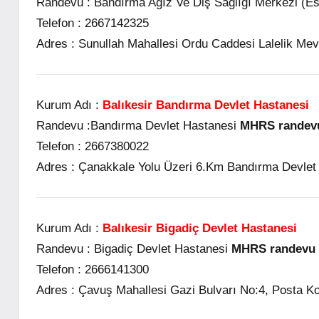
Randevu :
Bandırma Ağız Ve Diş Sağlığı Merkezi (E
Telefon :
2667142325
Adres :
Sunullah Mahallesi Ordu Caddesi Lalelik Mev
Kurum Adı :
Balıkesir Bandırma Devlet Hastanesi
Randevu :
Bandırma Devlet Hastanesi
MHRS randevu 
Telefon :
2667380022
Adres :
Çanakkale Yolu Üzeri 6.Km Bandırma Devlet
Kurum Adı :
Balıkesir Bigadiç Devlet Hastanesi
Randevu :
Bigadiç Devlet Hastanesi
MHRS randevu a
Telefon :
2666141300
Adres :
Çavuş Mahallesi Gazi Bulvarı No:4, Posta Ko