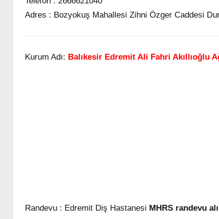
Telefon :
2666621040
Adres :
Bozyokuş Mahallesi Zihni Özger Caddesi Dur
Kurum Adı:
Balıkesir Edremit Ali Fahri Akıllıoğlu 
Randevu :
Edremit Diş Hastanesi
MHRS randevu alın