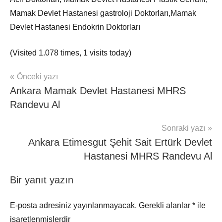
Mamak Devlet Hastanesi gastroloji Doktorları,Mamak
Devlet Hastanesi Endokrin Doktorları
(Visited 1.078 times, 1 visits today)
Yazı
Önceki yazı
mhrs
Ankara Mamak Devlet Hastanesi MHRS
gezinmesi
Randevu Al
Sonraki yazı
Ankara Etimesgut Şehit Sait Ertürk Devlet
Hastanesi MHRS Randevu Al
Bir yanıt yazın
E-posta adresiniz yayınlanmayacak.
Gerekli alanlar
*
ile
işaretlenmişlerdir