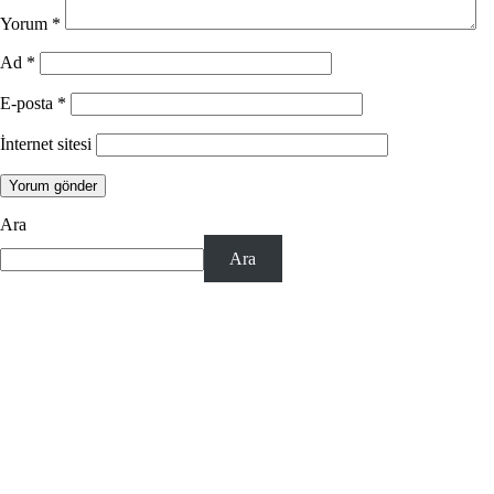
Yorum
*
Ad
*
E-posta
*
İnternet sitesi
Ara
Ara