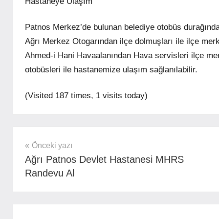
Hastaneye Ulaşım
Patnos Merkez’de bulunan belediye otobüs durağından
Ağrı Merkez Otogarından ilçe dolmuşları ile ilçe m
Ahmed-i Hani Havaalanından Hava servisleri ilçe mer
otobüsleri ile hastanemize ulaşım sağlanılabilir.
(Visited 187 times, 1 visits today)
mhrs
Yazı
Önceki yazı
Ağrı Patnos Devlet Hastanesi MHRS
gezinmesi
Randevu Al