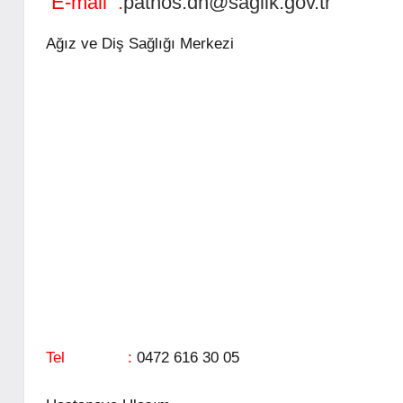
E-mail :
patnos.dh@saglik.gov.tr
Ağız ve Diş Sağlığı Merkezi
Tel :
0472 616 30 05